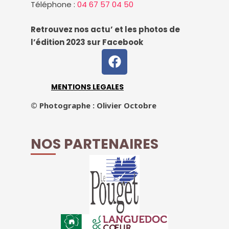
*
Téléphone :
04 67 57 04 50
Retrouvez nos actu’ et les photos de
l’édition 2023 sur Facebook
F
a
c
MENTIONS LEGALES
e
b
© Photographe : Olivier Octobre
o
o
NOS PARTENAIRES
k