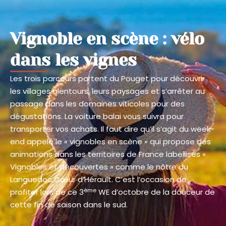
Vignoble en scène : vélo
dans les vignes
Les trois parcours partent du Pouget pour découvrir
les villages alentours, leurs paysages et s’arrêter au
passage dans les domaines viticoles pour des
dégustations. La voiture balai vous suivra pour
transporter vos achats. Il faut dire qu’il s’agit du week-
end appelé le « vignobles en scène » qui propose des
animations dans les territoires de France labellisés «
Vignobles et découvertes » comme le nôtre du
Languedoc Cœur d’Hérault. C’est l’occasion de
ème
profiter lors de ce 3
WE d’octobre de la douceur de
cette fin de saison dans le sud.